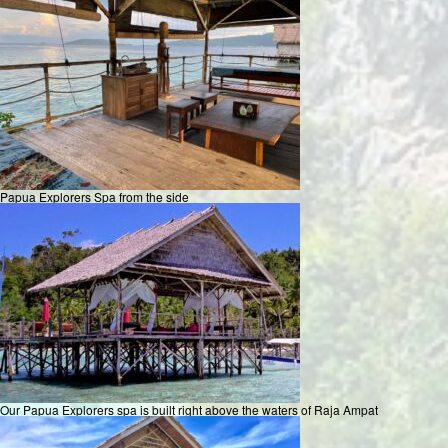
Papua Explorers Spa from the side
Our Papua Explorers spa is built right above the waters of Raja Ampat