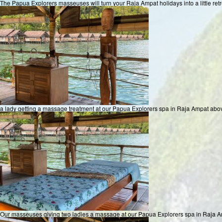
The Papua Explorers masseuses will turn your Raja Ampat holidays into a little retre
a lady getting a massage treatment at our Papua Explorers spa in Raja Ampat abo
Our masseuses giving two ladies a massage at our Papua Explorers spa in Raja 