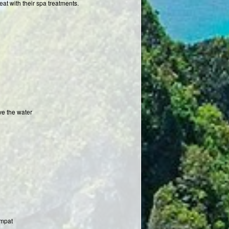
at with their spa treatments.
ve the water
Ampat